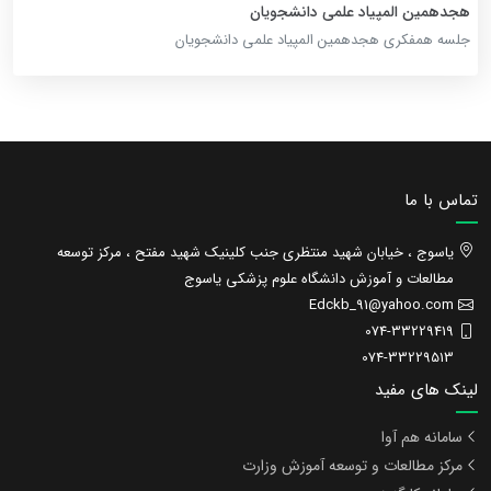
هجدهمین المپیاد علمی دانشجویان
جلسه همفکری هجدهمین المپیاد علمی دانشجویان
تماس با ما
یاسوج ، خیابان شهید منتظری جنب کلینیک شهید مفتح ، مرکز توسعه
مطالعات و آموزش دانشگاه علوم پزشکی یاسوج
Edckb_91@yahoo.com
074-33229419
074-33229513
لینک های مفید
سامانه هم آوا
مرکز مطالعات و توسعه آموزش وزارت